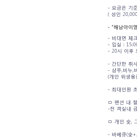
- 요금은 기
( 성인 20,0
- “해남아이
- 비대면 체
- 입실 : 15:
- 20시 이
- 간단한 취
- 샴푸,비누
(개인 위생용
- 최대인원 
ㅁ 펜션 내 
-전 객실내 
ㅁ 개인 숯,
- 바베큐(숯+