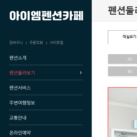
펜션둘
객실보기
장바구니
주문조회
사이트맵
펜션소개
101
펜션둘러보기
302
펜션서비스
주변여행정보
교통안내
온라인예약