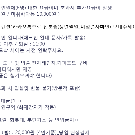
준인원에(6명) 대한 요금이며 초과시 추가요금이 발생
00원 / 미취학아동 10,000원 )
엠펜션”카카오톡으로 신분증(생년월일_미성년자확인) 보내주세요
크인 입니다(체크인 안내 문자/카톡 발송)
00 이후 / 퇴실 : 11:00
후 도착 시에는 사전 연락주세요.
사 도구 및 밥솥,전자레인지,커피포트 구비
,바디워시만 제공
품은 챙겨오셔야 합니다)
초과 시 입실및 환불 불가(방문객 포함)
절대금연 ㅁ
금연구역 (화재감지기 작동)
 그릴, 화롯대, 부탄가스 등 반입금지ㅁ
그릴) : 20,000원 (4인기준)_당일 현장결제