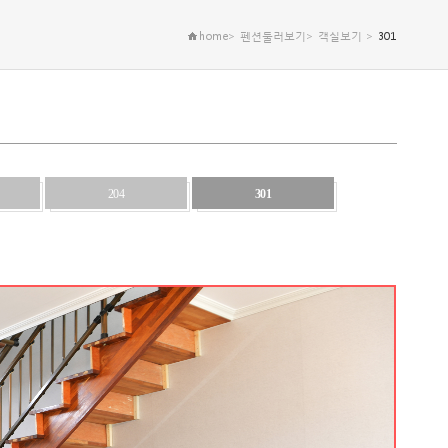
home> 펜션둘러보기> 객실보기 >
301
204
301