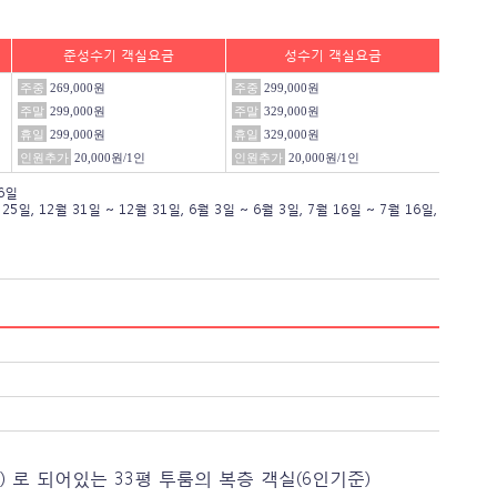
준성수기 객실요금
성수기 객실요금
주중
269,000원
주중
299,000원
주말
299,000원
주말
329,000원
휴일
299,000원
휴일
329,000원
인원추가
20,000원/1인
인원추가
20,000원/1인
16일
 25일
,
12월 31일 ~ 12월 31일
,
6월 3일 ~ 6월 3일
,
7월 16일 ~ 7월 16일
,
2명) 로 되어있는 33평 투룸의 복층 객실(6인기준)