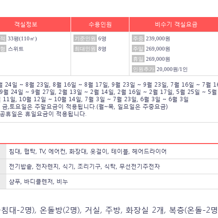
객실정보
수용인원
비수기 객실요금
적
33평(110㎡)
기준인원
6명
주중
239,000원
형
스위트
최대인원
8명
주말
269,000원
휴일
269,000원
인원추가
20,000원/1인
월 24일 ~ 8월 23일
,
8월 16일 ~ 8월 17일
,
9월 23일 ~ 9월 23일
,
7월 16일 ~ 7월 
9월 24일 ~ 9월 27일
,
2월 13일 ~ 2월 14일
,
2월 16일 ~ 2월 17일
,
5월 25일 ~ 5월
월 11일
,
10월 12일 ~ 10월 14일
,
7월 3일 ~ 7월 23일
,
6월 3일 ~ 6월 3일
금,토요일은 주말요금이 적용됩니다.(월~목, 일요일은 주중요금)
공휴일은 휴일요금이 적용됩니다.
침대, 협탁, TV, 에어컨, 화장대, 옷걸이, 테이블, 헤어드라이어
전기밥솥, 전자렌지, 식기, 조리기구, 식탁, 무선전기주전자
샴푸, 바디클렌저, 비누
침대-2명), 온돌방(2명), 거실, 주방, 화장실 2개, 복층(온돌-