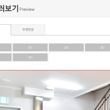
러보기
Preview
주변전경
201
202
203
303