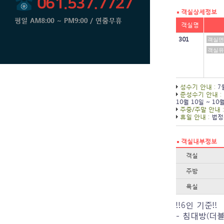
객실상세정보
객실명
301
객실면
객실유
성수기 안내 :
7
준성수기 안내 :
10월 10일 ~ 10
주중/주말 안내 :
휴일 안내 :
법정
객실내부정보
객실
주방
욕실
!!6인 기준!!
- 침대방(더블