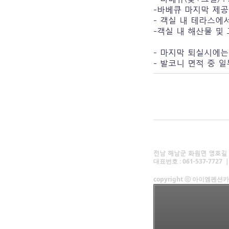
-바베큐 마지막 제
- 객실 내 테라스에
-객실 내 해산물 및
- 마지막 퇴실시에는
- 발코니 면적 중 
전남 해남군 화원면 영호길 4
대표번호 : 061-537-7727 
copyright ⓒ 아이엠펜션카페 A