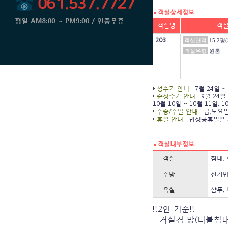
객실상세정보
객실명
객
203
객실면적
15.2평(
객실유형
원룸
성수기 안내 :
7월 24일 ~
준성수기 안내 :
9월 24일
10월 10일 ~ 10월 11일
,
1
주중/주말 안내 :
금,토요일
휴일 안내 :
법정공휴일은 
객실내부정보
객실
침대,
주방
전기밥
욕실
샴푸,
!!2인 기준!!
- 거실겸 방(더블침대