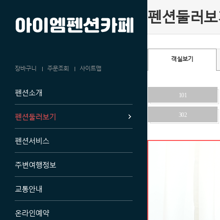
펜션둘러보
객실보기
장바구니
주문조회
사이트맵
펜션소개
101
펜션둘러보기
302
펜션서비스
주변여행정보
교통안내
온라인예약