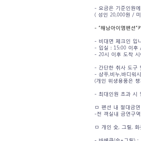
- 요금은 기준인원에
( 성인 20,000원 / 
- “해남아이엠펜션
- 비대면 체크인 입
- 입실 : 15:00 이후 
- 20시 이후 도착 
- 간단한 취사 도구
- 샴푸,비누,바디워
(개인 위생용품은 챙
- 최대인원 초과 시
ㅁ 펜션 내 절대금연
-전 객실내 금연구역
ㅁ 개인 숯, 그릴,
- 바베큐(숯+그릴) :