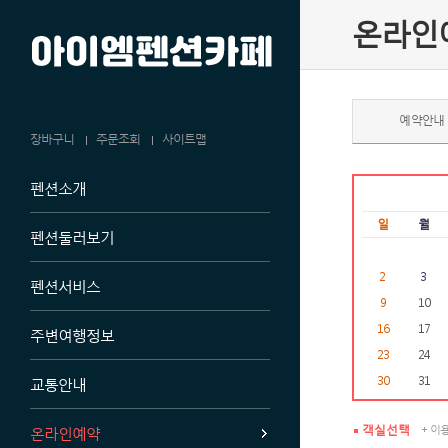
온라인
예약안내
장바구니
주문조회
사이트맵
펜션소개
일
월
펜션둘러보기
2
3
펜션서비스
9
10
16
17
주변여행정보
23
24
30
31
교통안내
객실선택
온라인예약
+ 이