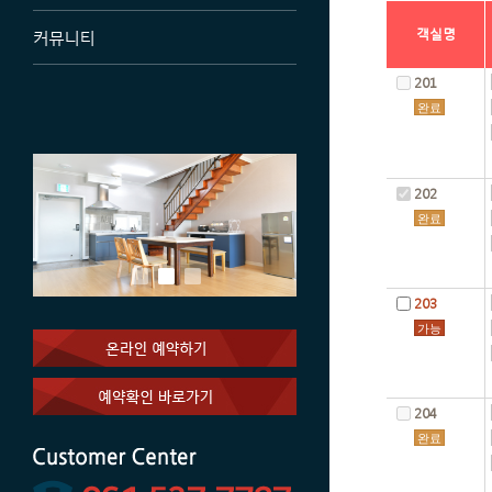
객실명
커뮤니티
201
완료
202
완료
203
가능
204
완료