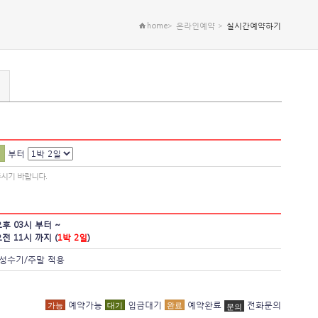
home> 온라인예약 >
실시간예약하기
부터
시기 바랍니다.
 오후 03시 부터 ~
 오전 11시 까지 (
1박 2일
)
 성수기/주말 적용
예약가능
입금대기
예약완료
전화문의
가능
대기
완료
문의