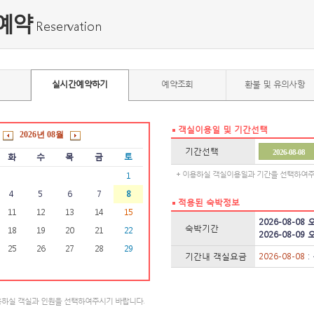
예약
Reservation
실시간예약하기
예약조회
환불 및 유의사항
객실이용일 및 기간선택
2026년
08월
기간선택
화
수
목
금
토
+ 이용하실 객실이용일과 기간을 선택하여주
1
4
5
6
7
8
적용된 숙박정보
11
12
13
14
15
2026-08-08
숙박기간
18
19
20
21
22
2026-08-09
25
26
27
28
29
기간내 객실요금
2026-08-08
:
용하실 객실과 인원을 선택하여주시기 바랍니다.