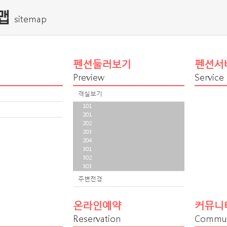
맵
sitemap
펜션둘러보기
펜션서
Preview
Service
객실보기
101
201
202
203
204
301
302
303
주변전경
온라인예약
커뮤니
Reservation
Commun