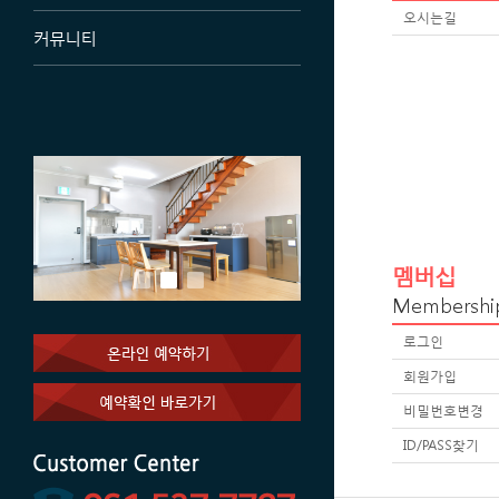
오시는길
커뮤니티
멤버십
Membershi
로그인
회원가입
비밀번호변경
ID/PASS찾기