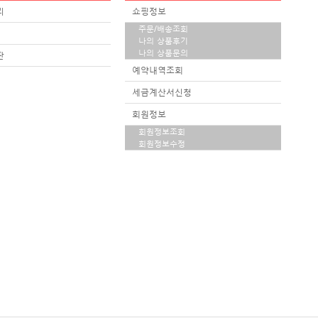
리
쇼핑정보
주문/배송조회
나의 상품후기
나의 상품문의
판
예약내역조회
세금계산서신청
회원정보
회원정보조회
회원정보수정