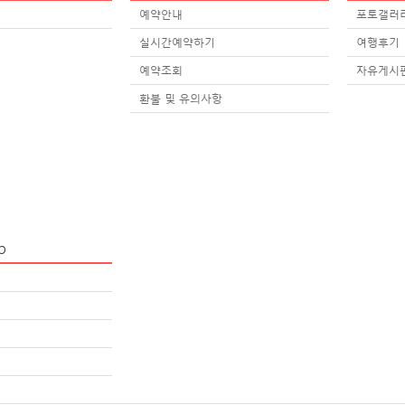
예약안내
포토갤러
실시간예약하기
여행후기
예약조회
자유게시
환불 및 유의사항
p