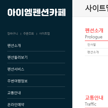
사이트
펜션소개
장바구니
주문조회
사이트맵
Prologue
인사말
펜션소개
펜션소개
펜션둘러보기
펜션서비스
주변여행정보
교통안내
교통안내
Traffic
온라인예약