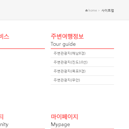
home >
사이트맵
비스
주변여행정보
Tour guide
주변관광지(해남8경)
주변관광지(진도10선)
주변관광지(목포9경)
주변관광지(무안)
티
마이페이지
ity
Mypage