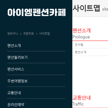
사이트맵
si
펜션소개
장바구니
주문조회
사이트맵
Prologue
인사말
펜션소개
펜션소개
펜션둘러보기
펜션서비스
주변여행정보
교통안내
교통안내
Traffic
온라인예약